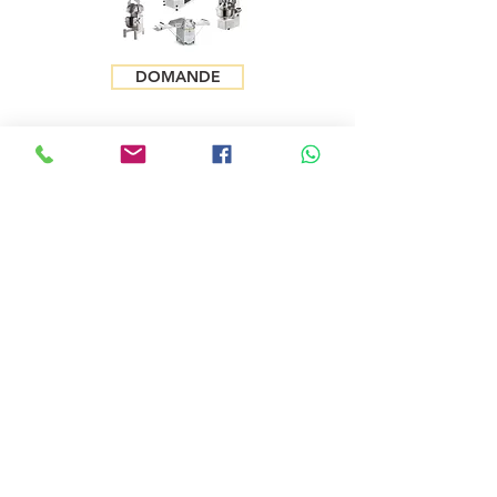
DOMANDE
teglie, carrelli, celle, telai, macchine, impastatrici, attrezzature per panifici, attrezzatura per panificio, attrezzatura per pasticceria, attrezzatura per pizzeria, accessori per panificio, accessori pasticceria, accessori pizza, forno, forno elettrico, forno rotor, forno a piani, panificazione,, accessori per panificazione, attrezzature per panifici, panificio, pasticceria,
ARTE BIANCA SRL
Viale delle Fontanelle
37047 San Bonifacio (VR) - Italia
P.iva
03246980241
Mobile:
+39 3482405590
Tel: +39 045 6101658